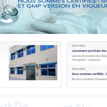
1
2
3
4
5
20
/
12
/
2022
Lancement prochain des d
Lancement prochain des dispos
chirurgicale, compresse...
20
/
12
/
2022
Nous sommes certifiés : I
Bio plus a le plaisir d’annonce