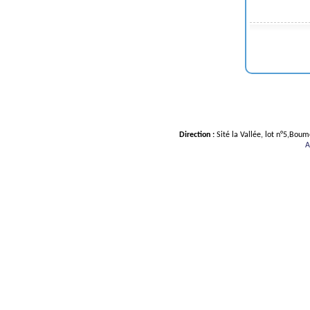
Direction :
Sité la Vallée, lot n°5,Bou
A