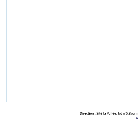
Direction :
Sité la Vallée, lot n°5,Bou
A