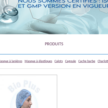
1
2
3
4
5
PRODUITS
asque à lanières
Masque à élastiques
Calots
Cagoule
Cache barbe
Charlot